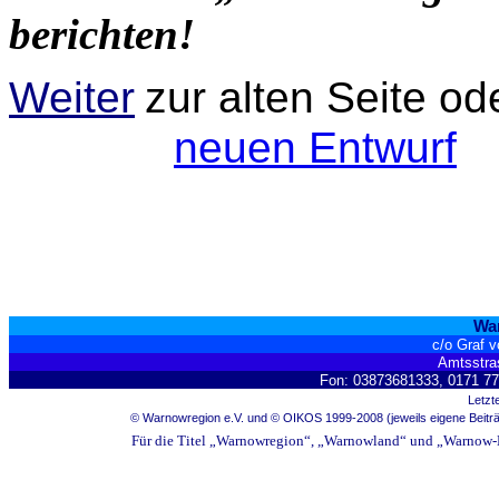
berichten!
Weiter
zur alten Seite o
neuen Entwurf
War
c/o Graf v
Amtsstra
Fon: 03873681333, 0171 7
Letzt
© Warnowregion e.V. und © OIKOS 1999-2008 (jeweils eigene Beiträ
Für die Titel „Warnowregion“, „Warnowland“ und „Warnow-N